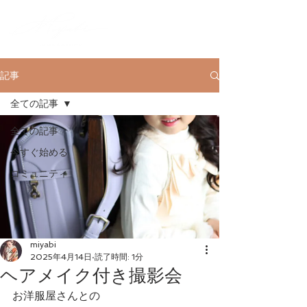
記事
全ての記事
全ての記事
今すぐ始める
コミュニティ
miyabi
2025年4月14日
読了時間: 1分
ヘアメイク付き撮影会
お洋服屋さんとの