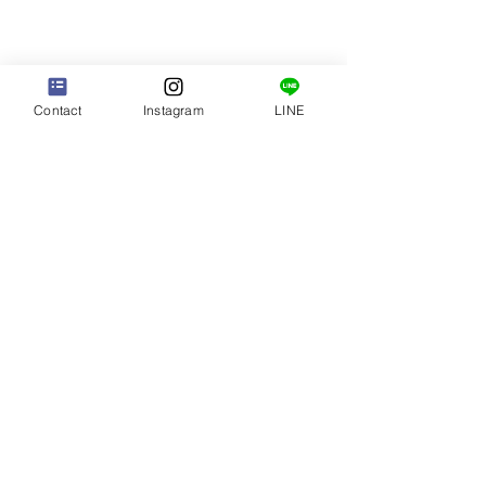
Contact
Instagram
LINE
アトリエ 5周年
人気の赤無垢入
た
アトリエオープンして、今日
で5年経ちました😊 あっとい
お問い合わせの多
コメント
う間の5年 たくさんの方にお
新しい赤無垢が入
越しいただき、楽しい思い出
た。 コーディネ
がいっぱいです☺️ 内装も全
イメージが変わる
コメントを追加…
て手作り 私の趣味で溢れた
メです🥰 ご遠方
空間ですが 落ち着くと言っ
もご利用いただい
てもらえることが嬉しいです
す。 気になる方