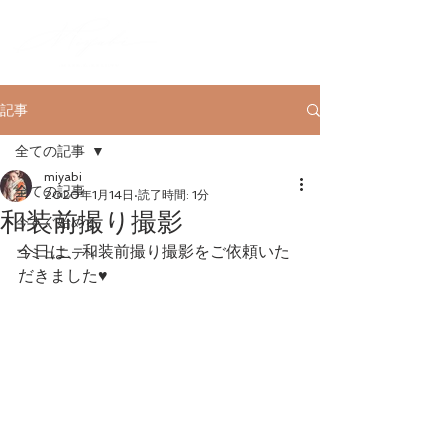
記事
全ての記事
miyabi
全ての記事
2020年1月14日
読了時間: 1分
和装前撮り撮影
今すぐ始める
今日は、和装前撮り撮影をご依頼いた
コミュニティ
だきました♥️