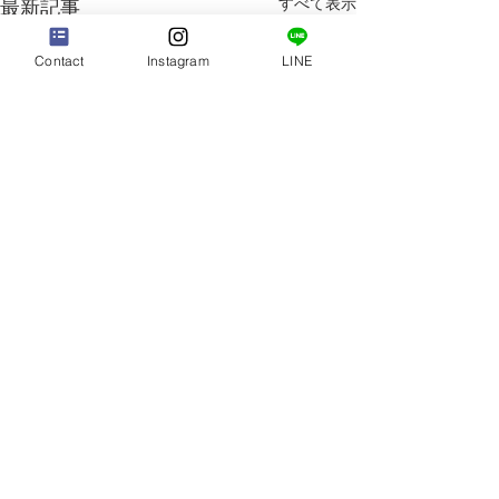
すべて表示
最新記事
Contact
Instagram
LINE
フレンチスタイル 撮影
アトリエ 5周
会
アトリエオープン
3月23日にドレスアップ撮影
で5年経ちました
コメント
会 開催します♡ 愛知県に
う間の5年 たくさ