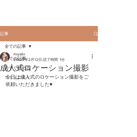
記事
全ての記事
miyabi
全ての記事
2020年2月12日
読了時間: 1分
成人式ロケーション撮影
今すぐ始める
今日は成人式のロケーション撮影をご
コミュニティ
依頼いただきました♥️