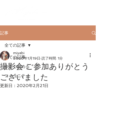
記事
全ての記事
miyabi
全ての記事
2020年1月19日
読了時間: 1分
撮影会 ご参加ありがとう
今すぐ始める
ございました
コミュニティ
更新日：
2020年2月21日