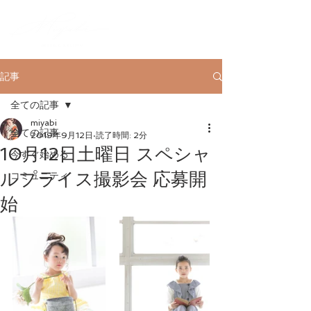
記事
全ての記事
miyabi
全ての記事
2019年9月12日
読了時間: 2分
10月12日土曜日 スペシャ
今すぐ始める
ルプライス撮影会 応募開
コミュニティ
始