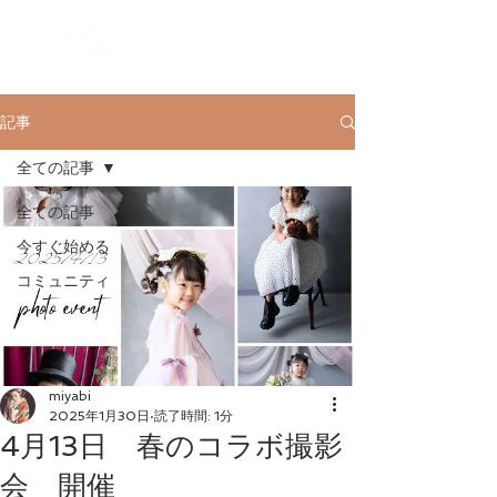
記事
全ての記事
全ての記事
今すぐ始める
コミュニティ
miyabi
2025年1月30日
読了時間: 1分
4月13日 春のコラボ撮影
会 開催