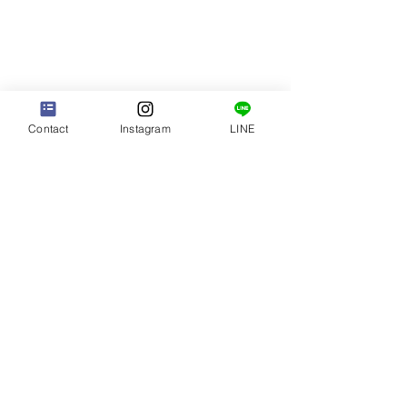
Contact
Instagram
LINE
フレンチスタイル 撮影
アトリエ 5周
会
アトリエオープン
3月23日にドレスアップ撮影
で5年経ちました
コメント
会 開催します♡ 愛知県に
う間の5年 たくさ
アトリエがある パリコレに
越しいただき、楽
も出られたデザイナーさんの
がいっぱいです☺️
コメントを追加…