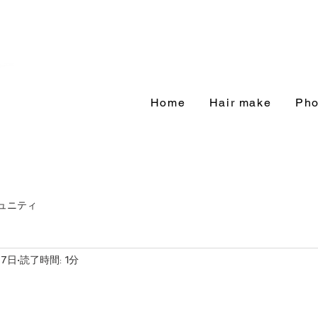
Home
Hair make
Pho
ュニティ
月7日
読了時間: 1分