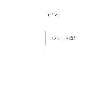
ヘアメイク付き撮影会
コメント
お洋服屋さんとの コラボ撮影
会 終了しました😊 お好きなお
洋服を選んでいただき ヘアメイ
コメントを追加…
クをして 撮影というスペシャル
な撮影会☺️ 今回も可愛いキッズ
がたくさん来てくれました🤍 お
子様の成長はあっという間なので
記念に残していただけたら 嬉し
いです。 ご参加いただき ...
​【神戸元町アト
神戸市中央区栄町通3-1-12 伊藤ビル3