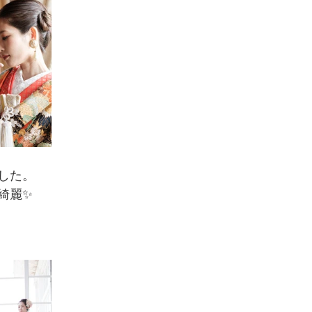
した。
綺麗✨